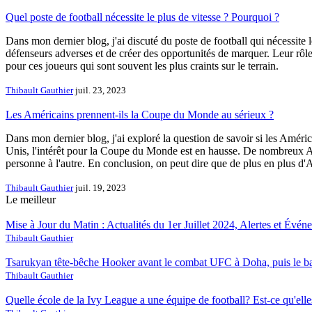
Quel poste de football nécessite le plus de vitesse ? Pourquoi ?
Dans mon dernier blog, j'ai discuté du poste de football qui nécessite le
défenseurs adverses et de créer des opportunités de marquer. Leur rôle
pour ces joueurs qui sont souvent les plus craints sur le terrain.
Thibault Gauthier
juil. 23, 2023
Les Américains prennent-ils la Coupe du Monde au sérieux ?
Dans mon dernier blog, j'ai exploré la question de savoir si les Améri
Unis, l'intérêt pour la Coupe du Monde est en hausse. De nombreux Am
personne à l'autre. En conclusion, on peut dire que de plus en plus 
Thibault Gauthier
juil. 19, 2023
Le meilleur
Mise à Jour du Matin : Actualités du 1er Juillet 2024, Alertes et Évén
Thibault Gauthier
Tsarukyan tête-bêche Hooker avant le combat UFC à Doha, puis le ba
Thibault Gauthier
Quelle école de la Ivy League a une équipe de football? Est-ce qu'ell