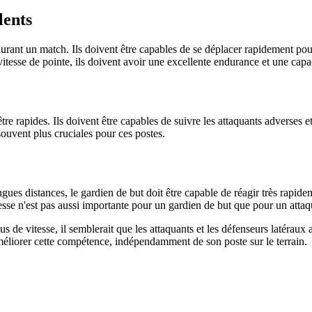
lents
durant un match. Ils doivent être capables de se déplacer rapidement pour 
vitesse de pointe, ils doivent avoir une excellente endurance et une capa
être rapides. Ils doivent être capables de suivre les attaquants adverses 
 souvent plus cruciales pour ces postes.
ongues distances, le gardien de but doit être capable de réagir très rapid
itesse n'est pas aussi importante pour un gardien de but que pour un atta
plus de vitesse, il semblerait que les attaquants et les défenseurs latérau
améliorer cette compétence, indépendamment de son poste sur le terrain.