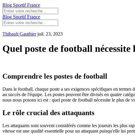
Blog Sportif France
Blog Sportif France
Thibault Gauthier
juil. 23, 2023
Quel poste de football nécessite 
Comprendre les postes de football
Dans le football, chaque poste a ses exigences spécifiques en termes d
au succès de l'équipe. Les postes peuvent être divisés en quatre catégor
nous nous posons ici est : quel poste de football nécessite le plus de vi
Le rôle crucial des attaquants
Les attaquants sont souvent considérés comme les joueurs les plus rapid
vitesse est une qualité essentielle pour un attaquant puisqu'elle lui p