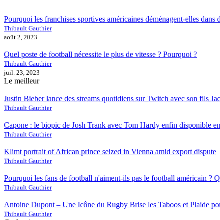
Pourquoi les franchises sportives américaines déménagent-elles dans d'
Thibault Gauthier
août 2, 2023
Quel poste de football nécessite le plus de vitesse ? Pourquoi ?
Thibault Gauthier
juil. 23, 2023
Le meilleur
Justin Bieber lance des streams quotidiens sur Twitch avec son fils Ja
Thibault Gauthier
Capone : le biopic de Josh Trank avec Tom Hardy enfin disponible en
Thibault Gauthier
Klimt portrait of African prince seized in Vienna amid export dispute
Thibault Gauthier
Pourquoi les fans de football n'aiment-ils pas le football américain ? Qu
Thibault Gauthier
Antoine Dupont – Une Icône du Rugby Brise les Taboos et Plaide pou
Thibault Gauthier