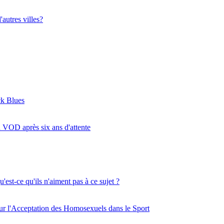
autres villes?
ck Blues
 VOD après six ans d'attente
'est-ce qu'ils n'aiment pas à ce sujet ?
r l'Acceptation des Homosexuels dans le Sport